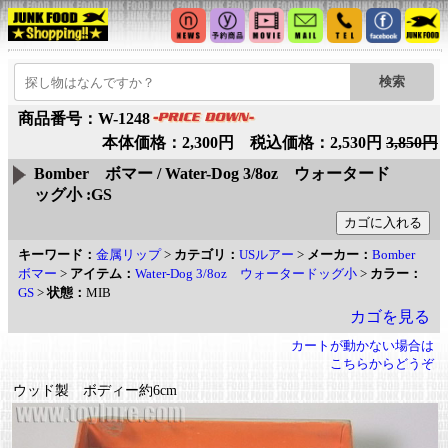
商品番号：W-1248
本体価格：2,300円 税込価格：2,530円
3,850円
Bomber ボマー / Water-Dog 3/8oz ウォータード
ッグ小 :GS
キーワード：
金属リップ
>
カテゴリ：
USルアー
>
メーカー：
Bomber
ボマー
>
アイテム：
Water-Dog 3/8oz ウォータードッグ小
>
カラー：
GS
>
状態：
MIB
カゴを見る
カートが動かない場合は
こちらからどうぞ
ウッド製 ボディー約6cm