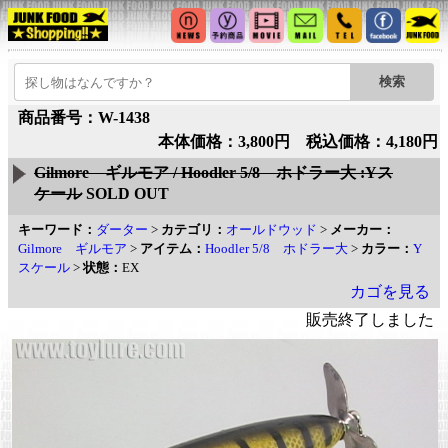
商品番号：W-1438
本体価格：3,800円 税込価格：4,180円
Gilmore ギルモア / Hoodler 5/8 ホドラー大 :Yス
ケール
SOLD OUT
キーワード：
ダーター
>
カテゴリ：
オールドウッド
>
メーカー：
Gilmore ギルモア
>
アイテム：
Hoodler 5/8 ホドラー大
>
カラー：
Y
スケール
>
状態：
EX
カゴを見る
販売終了しました