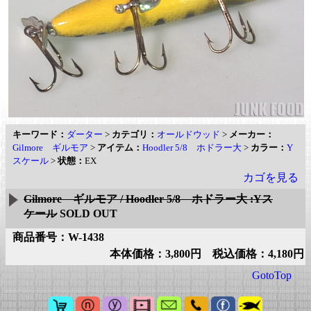
キーワード：
ダーター
>
カテゴリ：
オールドウッド
>
メーカー：
Gilmore ギルモア
>
アイテム：
Hoodler 5/8 ホドラー大
>
カラー：
Y
スケール
>
状態：
EX
カゴを見る
Gilmore ギルモア / Hoodler 5/8 ホドラー大 :Yス
ケール
SOLD OUT
商品番号：W-1438
本体価格：3,800円 税込価格：4,180円
GotoTop