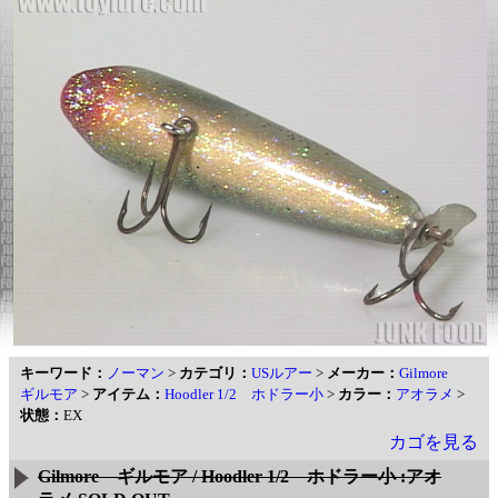
キーワード：
ノーマン
>
カテゴリ：
USルアー
>
メーカー：
Gilmore
ギルモア
>
アイテム：
Hoodler 1/2 ホドラー小
>
カラー：
アオラメ
>
状態：
EX
カゴを見る
Gilmore ギルモア / Hoodler 1/2 ホドラー小 :アオ