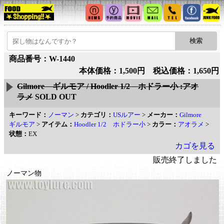
商品番号：W-1440
本体価格：1,500円 税込価格：1,650円
Gilmore ギルモア / Hoodler 1/2 ホドラー小 :アオ
ラメ
SOLD OUT
キーワード：
ノーマン
>
カテゴリ：
USルアー
>
メーカー：
Gilmore
ギルモア
>
アイテム：
Hoodler 1/2 ホドラー小
>
カラー：
アオラメ
>
状態：
EX
カゴを見る
販売終了しました
ノーマン物