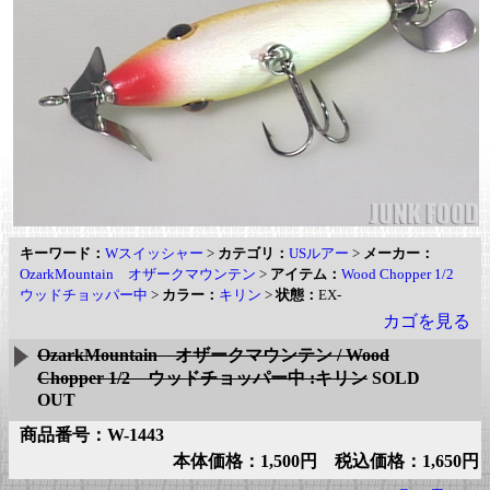
キーワード：
Wスイッシャー
>
カテゴリ：
USルアー
>
メーカー：
OzarkMountain オザークマウンテン
>
アイテム：
Wood Chopper 1/2
ウッドチョッパー中
>
カラー：
キリン
>
状態：
EX-
カゴを見る
OzarkMountain オザークマウンテン / Wood
Chopper 1/2 ウッドチョッパー中 :キリン
SOLD
OUT
商品番号：W-1443
本体価格：1,500円 税込価格：1,650円