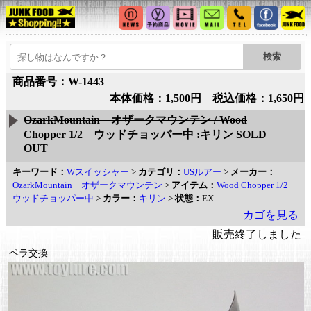
商品番号：W-1443
本体価格：1,500円 税込価格：1,650円
OzarkMountain オザークマウンテン / Wood
Chopper 1/2 ウッドチョッパー中 :キリン
SOLD
OUT
キーワード：
Wスイッシャー
>
カテゴリ：
USルアー
>
メーカー：
OzarkMountain オザークマウンテン
>
アイテム：
Wood Chopper 1/2
ウッドチョッパー中
>
カラー：
キリン
>
状態：
EX-
カゴを見る
販売終了しました
ペラ交換