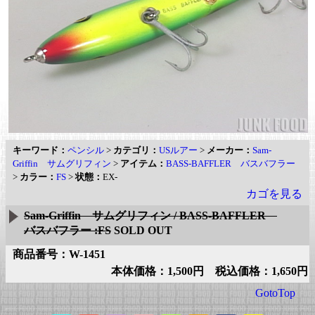
キーワード：
ペンシル
>
カテゴリ：
USルアー
>
メーカー：
Sam-
Griffin サムグリフィン
>
アイテム：
BASS-BAFFLER バスバフラー
>
カラー：
FS
>
状態：
EX-
カゴを見る
Sam-Griffin サムグリフィン / BASS-BAFFLER
バスバフラー :FS
SOLD OUT
商品番号：W-1451
本体価格：1,500円 税込価格：1,650円
GotoTop