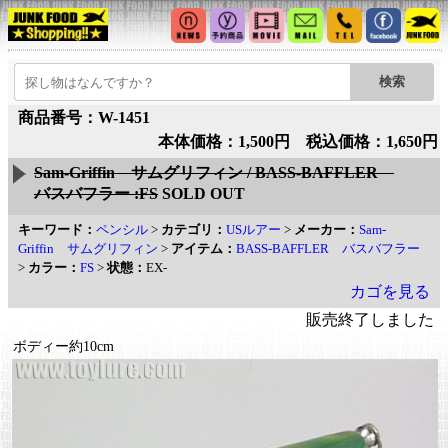
商品番号：W-1451
本体価格：1,500円 税込価格：1,650円
Sam-Griffin サムグリフィン / BASS-BAFFLER
バスバフラー :FS
SOLD OUT
キーワード：
ペンシル
>
カテゴリ：
USルアー
>
メーカー：
Sam-
Griffin サムグリフィン
>
アイテム：
BASS-BAFFLER バスバフラー
>
カラー：
FS
>
状態：
EX-
カゴを見る
販売終了しました
ボディー約10cm