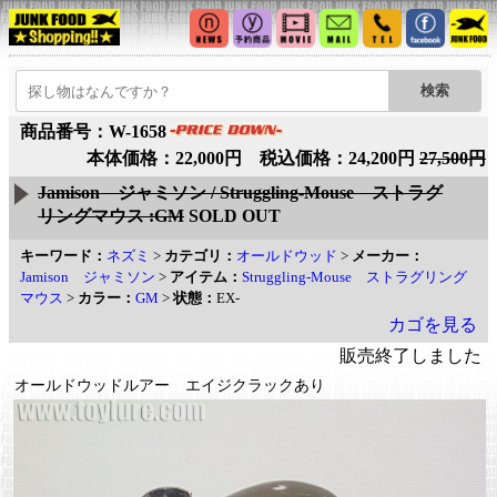
商品番号：W-1658
本体価格：22,000円 税込価格：24,200円
27,500円
Jamison ジャミソン / Struggling-Mouse ストラグ
リングマウス :GM
SOLD OUT
キーワード：
ネズミ
>
カテゴリ：
オールドウッド
>
メーカー：
Jamison ジャミソン
>
アイテム：
Struggling-Mouse ストラグリング
マウス
>
カラー：
GM
>
状態：
EX-
カゴを見る
販売終了しました
オールドウッドルアー エイジクラックあり