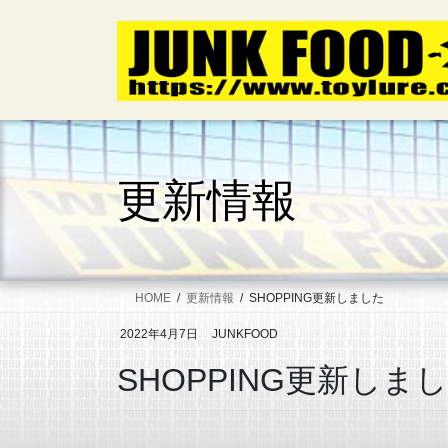
コ
ナ
ン
ビ
テ
ゲ
ン
ー
ツ
シ
へ
ョ
ス
ン
キ
に
更新情報
ッ
移
プ
動
HOME
更新情報
SHOPPING更新しました
2022年4月7日
JUNKFOOD
SHOPPING更新しま