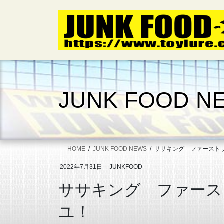
コ
ナ
ン
ビ
テ
ゲ
ン
ー
ツ
シ
へ
ョ
ス
ン
キ
に
JUNK FOOD N
ッ
移
プ
動
HOME
JUNK FOOD NEWS
ササキング ファースト
2022年7月31日
JUNKFOOD
ササキング ファース
ユ！