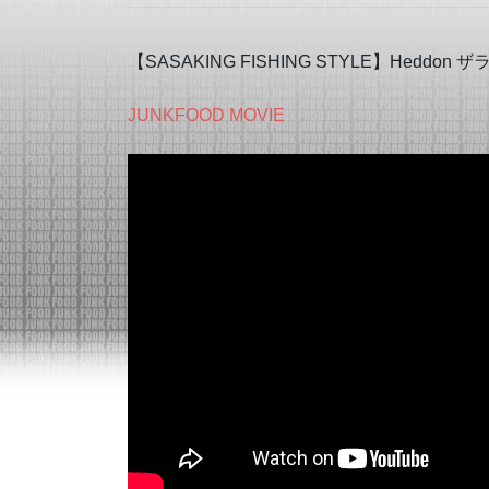
【SASAKING FISHING STYLE】He
JUNKFOOD MOVIE