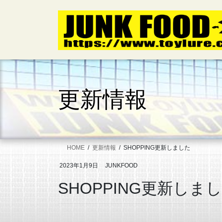
コ
ナ
ン
ビ
テ
ゲ
ン
ー
ツ
シ
へ
ョ
ス
ン
キ
に
更新情報
ッ
移
プ
動
HOME
更新情報
SHOPPING更新しました
2023年1月9日
JUNKFOOD
SHOPPING更新しま