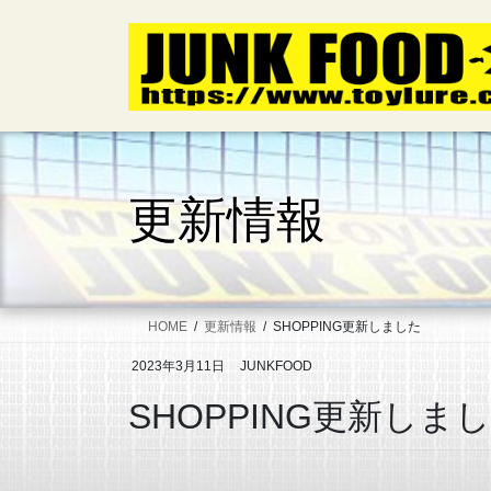
コ
ナ
ン
ビ
テ
ゲ
ン
ー
ツ
シ
へ
ョ
ス
ン
キ
に
更新情報
ッ
移
プ
動
HOME
更新情報
SHOPPING更新しました
2023年3月11日
JUNKFOOD
SHOPPING更新しま