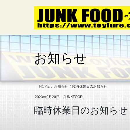
コ
ナ
ン
ビ
テ
ゲ
ン
ー
ツ
シ
へ
ョ
ス
ン
キ
に
お知らせ
ッ
移
プ
動
HOME
お知らせ
臨時休業日のお知らせ
2023年9月20日
JUNKFOOD
臨時休業日のお知らせ