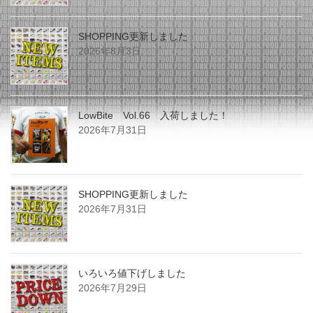
SHOPPING更新しました
2026年8月3日
LowBite Vol.66 入荷しました！
2026年7月31日
SHOPPING更新しました
2026年7月31日
いろいろ値下げしました
2026年7月29日