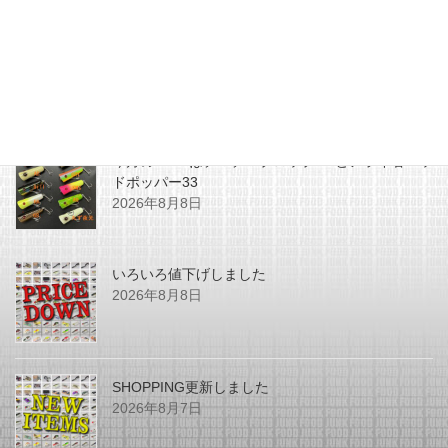
最近の投稿
今月のZEALはチマチマプロップGEとアライ君ヘッ
ドポッパー33
2026年8月8日
いろいろ値下げしました
2026年8月8日
SHOPPING更新しました
2026年8月7日