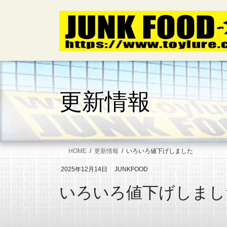
コ
ナ
ン
ビ
テ
ゲ
ン
ー
ツ
シ
へ
ョ
ス
ン
キ
に
更新情報
ッ
移
プ
動
HOME
更新情報
いろいろ値下げしました
2025年12月14日
JUNKFOOD
いろいろ値下げしまし