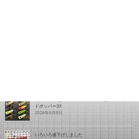
更新情報
次の記事
SHOPPING更新しました
2026年6月14日
最近の投稿
今月のZEALはチマチマプロップGEとアライ君ヘッ
ドポッパー33
2026年8月8日
いろいろ値下げしました