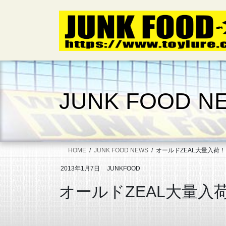
コ
ナ
ン
ビ
テ
ゲ
ン
ー
ツ
シ
へ
ョ
ス
ン
キ
に
JUNK FOOD N
ッ
移
プ
動
HOME
JUNK FOOD NEWS
オールドZEAL大量入荷！
2013年1月7日
JUNKFOOD
オールドZEAL大量入