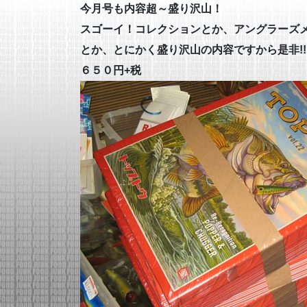
今月号も内容超～盛り沢山！
スゴーイ！コレクションとか、アングラーズ
とか、とにかく盛り沢山の内容ですから是非!
６５０円+税