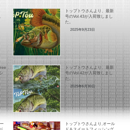
トップトウさんより、最新
。
号のVol.43が入荷致しまし
た。
2025年9月23日
oree
トップトウさんより、最新
シ
号のVol.42が入荷致しまし
た。
2025年6月30日
シー
トップトウさんより,オール
が
ド＆スイートフィッシング