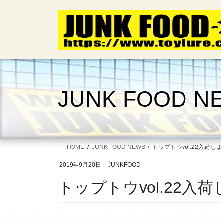
コ
ナ
ン
ビ
テ
ゲ
ン
ー
ツ
シ
へ
ョ
ス
ン
キ
に
JUNK FOOD N
ッ
移
プ
動
HOME
JUNK FOOD NEWS
トップトウvol.22入荷し
2019年9月20日
JUNKFOOD
トップトウvol.22入