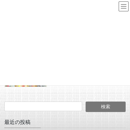
コ
ナ
ン
ビ
テ
ゲ
ン
ー
南国犬
ツ
シ
へ
ョ
HOME
南国犬
ス
ン
キ
に
2026年5月18日
ッ
移
JUNK FOOD NEWS
プ
動
気まぐれマグアタック！
Newカラーの南国犬もあり
ますよ！
最近の投稿