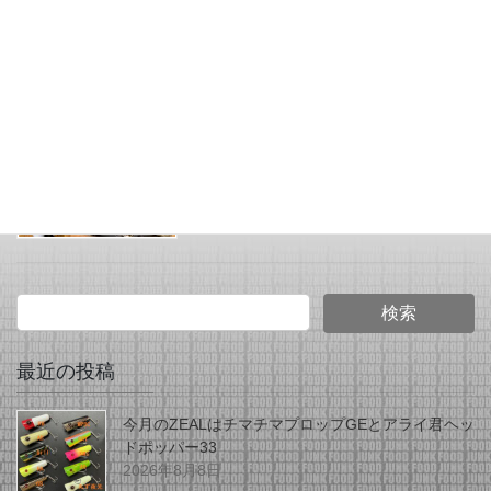
2026年6月23日
JUNK FOOD NEWS
jam jam junkfood jamboree
25 × TOPBRIDGE
最近の投稿
今月のZEALはチマチマプロップGEとアライ君ヘッ
ドポッパー33
2026年8月8日