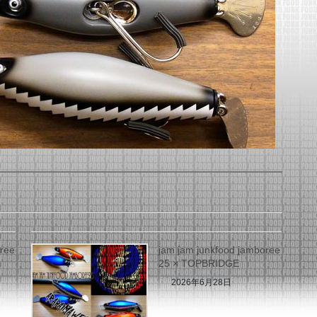
oree
jam jam junkfood jamboree
25 × TOPBRIDGE
2026年6月28日