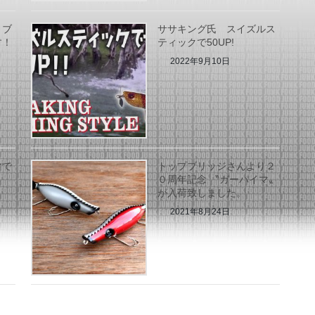
りブ
ササキング氏 スイズルス
す！
ティックで50UP!
2022年9月10日
マで
トップブリッジさんより２
０周年記念 〝ガーパイマ〟
が入荷致しました。
2021年8月24日