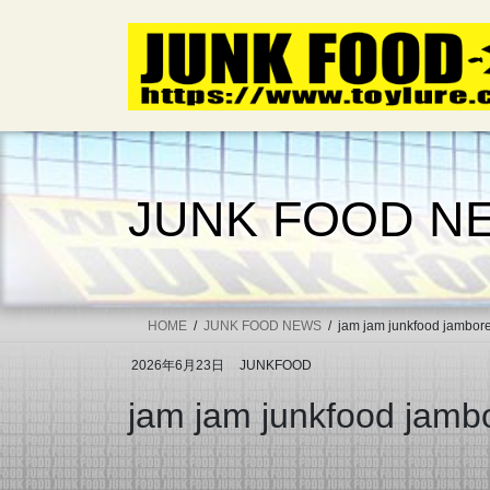
コ
ナ
ン
ビ
テ
ゲ
ン
ー
ツ
シ
へ
ョ
ス
ン
キ
に
JUNK FOOD N
ッ
移
プ
動
HOME
JUNK FOOD NEWS
jam jam junkfood jambo
2026年6月23日
JUNKFOOD
jam jam junkfood jam