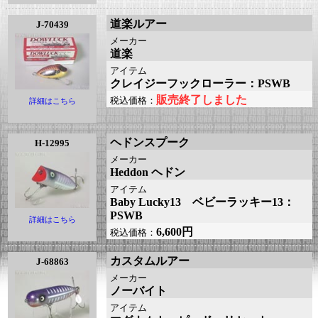
道楽ルアー
J-70439
メーカー
道楽
アイテム
クレイジーフックローラー：PSWB
販売終了しました
税込価格：
詳細はこちら
ヘドンスプーク
H-12995
メーカー
Heddon ヘドン
アイテム
Baby Lucky13 ベビーラッキー13：
PSWB
詳細はこちら
6,600円
税込価格：
カスタムルアー
J-68863
メーカー
ノーバイト
アイテム