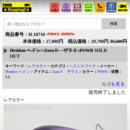
商品番号：H-10710
本体価格：27,000円 税込価格：29,700円
39,600円
Heddon ヘドン / ZaraⅡ ザラ２ :PSWB
SOLD
OUT
キーワード：
レアカラー
>
カテゴリ：
ヘドンスプーク
>
メーカー：
Heddon ヘドン
>
アイテム：
ZaraⅡ ザラ２
>
カラー：
PSWB
>
状態：
EX
カゴを見る
販売終了しました
レアカラー