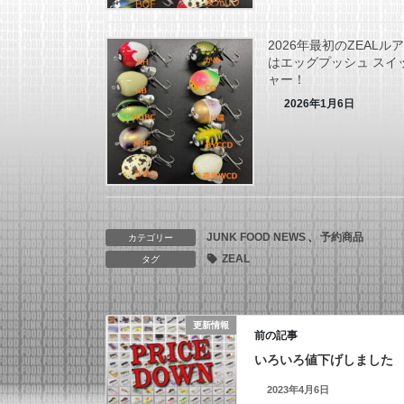
2026年最初のZEALル
はエッグプッシュ スイ
ャー！
2026年1月6日
JUNK FOOD NEWS
、
予約商品
カテゴリー
ZEAL
タグ
更新情報
前の記事
いろいろ値下げしました
2023年4月6日