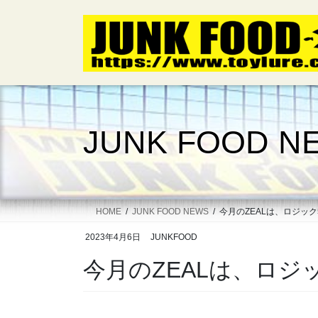
コ
ナ
ン
ビ
テ
ゲ
ン
ー
ツ
シ
へ
ョ
ス
ン
キ
に
JUNK FOOD N
ッ
移
プ
動
HOME
JUNK FOOD NEWS
今月のZEALは、ロジック5
2023年4月6日
JUNKFOOD
今月のZEALは、ロジッ