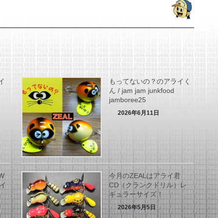
イ
もってないの？のアライく
ん / jam jam junkfood
jamboree25
2026年6月11日
W
今月のZEALはアライ君
ライ
CD（クランクドリル）レ
ギュラーサイズ！
2026年5月5日