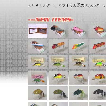
ＺＥＡＬルアー、アライくん系カエルルアー