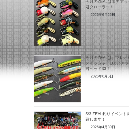
今月のZEALは限界アラ
君クローラー！
2026年6月25日
今月のZEALは、マレオ
スイッシャー160とア
君ヘッド33！
2026年6月5日
5/3 ZEAL釣りイベント
致します！
2026年4月30日