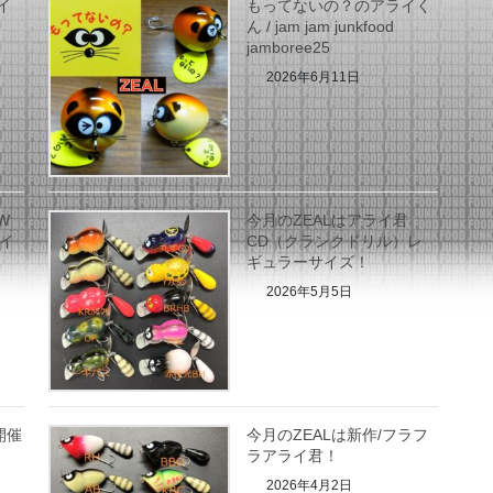
イ
もってないの？のアライく
ん / jam jam junkfood
jamboree25
2026年6月11日
W
今月のZEALはアライ君
ライ
CD（クランクドリル）レ
ギュラーサイズ！
2026年5月5日
開催
今月のZEALは新作/フラフ
ラアライ君！
2026年4月2日