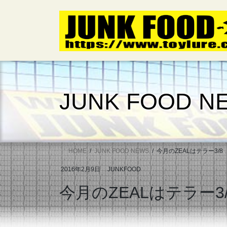
コ
ナ
ン
ビ
テ
ゲ
ン
ー
ツ
シ
へ
ョ
ス
ン
キ
に
JUNK FOOD N
ッ
移
プ
動
HOME
JUNK FOOD NEWS
今月のZEALはテラー3/
2016年2月9日
JUNKFOOD
今月のZEALはテラー