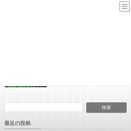
コ
ナ
ン
ビ
テ
ゲ
ン
ー
ヘドンスプークコレクターズガイド
ツ
シ
へ
ョ
HOME
ヘドンスプークコレクターズガイド
ス
ン
キ
に
2025年7月3日
ッ
移
JUNK FOOD NEWS
プ
動
ザ・ヘドンスプークコレク
ターズガイド1が入荷致し
ました。
最近の投稿