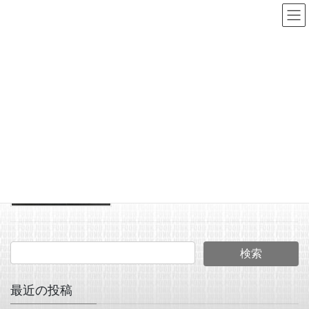
コ
ナ
ン
ビ
テ
ゲ
ン
ー
新作
ツ
シ
へ
ョ
HOME
新作
ス
ン
キ
に
2026年2月1日
ッ
移
JUNK FOOD NEWS
プ
動
今月のZEALは、新作のアラ
イ君プランク（シングルス
イッシャー）
最近の投稿