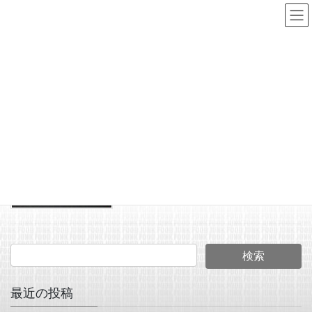
コ
ナ
ン
ビ
テ
ゲ
ン
ー
首藤 武蔵
ツ
シ
へ
ョ
HOME
首藤 武蔵
ス
ン
キ
に
2025年8月8日
ッ
移
JUNK FOOD NEWS
プ
動
アーキテクトさん、お取り
扱い始めさせて頂きます。
最近の投稿