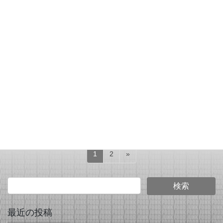
り、復活！ヌンチャクトマ
ソくん！
2021年3月14日
いい写真
羽ナポ+パンチョスティッ
ク＝
投
固
固
1
2
»
稿
定
定
ペ
ペ
ナ
ー
ー
ビ
ジ
ジ
ゲ
最近の投稿