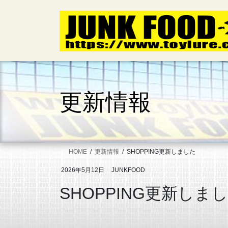
コ
ナ
ン
ビ
テ
ゲ
ン
ー
ツ
シ
へ
ョ
ス
ン
キ
に
更新情報
ッ
移
プ
動
HOME
更新情報
SHOPPING更新しました
2026年5月12日
JUNKFOOD
SHOPPING更新しま